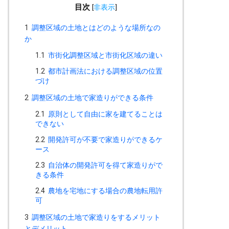
目次
[
非表示
]
1
調整区域の土地とはどのような場所なの
か
1.1
市街化調整区域と市街化区域の違い
1.2
都市計画法における調整区域の位置
づけ
2
調整区域の土地で家造りができる条件
2.1
原則として自由に家を建てることは
できない
2.2
開発許可が不要で家造りができるケ
ース
2.3
自治体の開発許可を得て家造りがで
きる条件
2.4
農地を宅地にする場合の農地転用許
可
3
調整区域の土地で家造りをするメリット
とデメリット