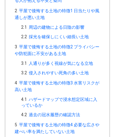
る人が抱える不安と疑問
2
平屋で後悔する土地の特徴1 日当たりや風
通しが悪い土地
2.1
周辺の建物による日陰の影響
2.2
採光を確保しにくい細長い土地
3
平屋で後悔する土地の特徴2 プライバシー
や防犯面に不安がある土地
3.1
人通りが多く視線が気になる立地
3.2
侵入されやすい死角の多い土地
4
平屋で後悔する土地の特徴3 水害リスクが
高い土地
4.1
ハザードマップで浸水想定区域に入
っているか
4.2
過去の冠水履歴の確認方法
5
平屋で後悔する土地の特徴4 必要な広さや
建ぺい率を満たしていない土地