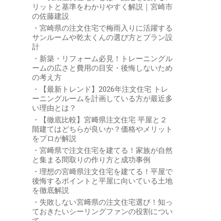
リットと基準をわかりやすく解説｜宮崎市
の佐藤建設
宮崎県の注文住宅で梅雨入りに活躍する
サンルームや乾太くんの選び方とプラン設
計
新築・リフォーム必見！トレーニングル
ームの広さと費用の目安・後悔しないため
の考え方
【最新トレンド】2026年注文住宅 トレ
ーニングルームを計画している方が最近多
い理由とは？
【徹底比較】宮﨑県注文住宅 平屋と２
階建てはどちらが良いか？価格やメリット
をプロが解説
宮﨑県で注文住宅を建てる！家族が自然
と集まる間取りの作り方と成功事例
理想の宮﨑県注文住宅を建てる！平屋で
後悔するポイントと平屋に向いている土地
を徹底解説
失敗しない宮﨑県の注文住宅選び！知っ
ておきたいシーリングファンの役割につい