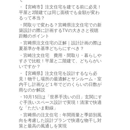
て
【宮崎市】注文住宅を建てる前に必見！
平屋と2階建ては同じ面積でも金額が変わ
るって本当？
間取りで変わる？宮﨑県注文住宅での新
築設計の際に計画するTVの大きさと視聴
距離のポイント
宮﨑県注文住宅の正解｜設計計画の際は
夏基準か冬基準どちらにすべき？
宮崎注文住宅 費用・間取り・暮らしや
すさで比較！平屋と二階建て、どちらがい
いですか？
【宮﨑県】注文住宅を設計するなら必
見！物干し場所の最適解とサンルーム・室
内干し計画など１年でどのくらいの日数が
雨なのか解説
10月15日は「世界手洗いの日」玄関にす
ぐ手洗いスペース設計で実現！清潔で快適
な「ただいま動線」
宮﨑県の注文住宅：年間雨量と季節別風
向を考慮した設計プランで快適な物干し対
策と最高の風通しを実現