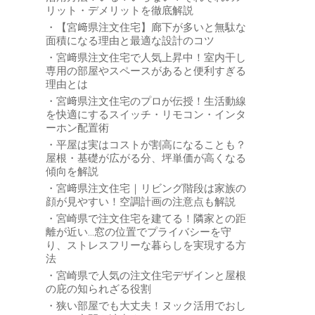
リット・デメリットを徹底解説
【宮﨑県注文住宅】廊下が多いと無駄な
面積になる理由と最適な設計のコツ
宮﨑県注文住宅で人気上昇中！室内干し
専用の部屋やスペースがあると便利すぎる
理由とは
宮﨑県注文住宅のプロが伝授！生活動線
を快適にするスイッチ・リモコン・インタ
ーホン配置術
平屋は実はコストが割高になることも？
屋根・基礎が広がる分、坪単価が高くなる
傾向を解説
宮﨑県注文住宅｜リビング階段は家族の
顔が見やすい！空調計画の注意点も解説
宮崎県で注文住宅を建てる！隣家との距
離が近い…窓の位置でプライバシーを守
り、ストレスフリーな暮らしを実現する方
法
宮崎県で人気の注文住宅デザインと屋根
の庇の知られざる役割
狭い部屋でも大丈夫！ヌック活用でおし