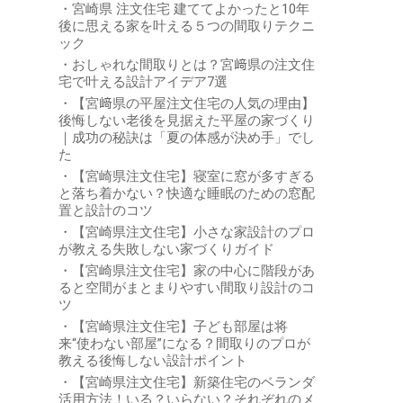
宮崎県 注文住宅 建ててよかったと10年
後に思える家を叶える５つの間取りテクニ
ック
おしゃれな間取りとは？宮﨑県の注文住
宅で叶える設計アイデア7選
【宮﨑県の平屋注文住宅の人気の理由】
後悔しない老後を見据えた平屋の家づくり
｜成功の秘訣は「夏の体感が決め手」でし
た
【宮崎県注文住宅】寝室に窓が多すぎる
と落ち着かない？快適な睡眠のための窓配
置と設計のコツ
【宮崎県注文住宅】小さな家設計のプロ
が教える失敗しない家づくりガイド
【宮崎県注文住宅】家の中心に階段があ
ると空間がまとまりやすい間取り設計のコ
ツ
【宮崎県注文住宅】子ども部屋は将
来“使わない部屋”になる？間取りのプロが
教える後悔しない設計ポイント
【宮崎県注文住宅】新築住宅のベランダ
活用方法！いる？いらない？それぞれのメ