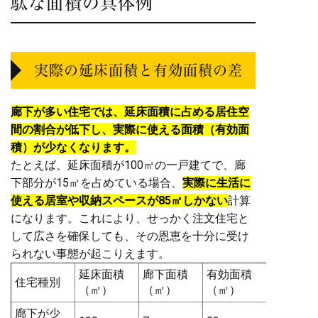
駄な面積の具体例
実際の延床面積と有効面積の差
廊下が多い住宅では、延床面積に占める居住空
間の割合が低下し、実際に使える面積（有効面
積）が少なくなります。
たとえば、延床面積が100㎡の一戸建てで、廊
下部分が15㎡を占めている場合、
実際に生活に
使える居室や収納スペースが85㎡しかない
計算
になります。これにより、せっかく注文住宅と
して広さを確保しても、その恩恵を十分に受け
られない事態が起こりえます。
延床面積
廊下面積
有効面積
住宅種別
（㎡）
（㎡）
（㎡）
廊下が少