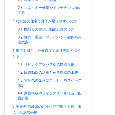
2.3
エネルギー効率やメンテナンス面の
問題
3
なぜ注文住宅で廊下が増えやすいのか
3.1
間取りの要望と動線計画のミス
3.2
採光・通風・プライバシー確保時の
注意点
4
廊下を減らした最適な間取り設計のポイ
ント
4.1
リビングアクセス型の間取り例
4.2
回遊動線の活用と家事動線の工夫
4.3
宮崎県の気候に合わせた省スペース
設計
4.4
家族構成やライフスタイルに合う配
置計画
5
実践例 宮崎県の注文住宅で廊下を最小限
にした成功事例