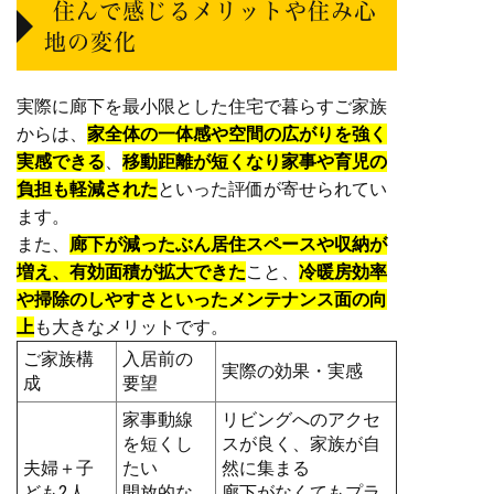
住んで感じるメリットや住み心
地の変化
実際に廊下を最小限とした住宅で暮らすご家族
からは、
家全体の一体感や空間の広がりを強く
実感できる
、
移動距離が短くなり家事や育児の
負担も軽減された
といった評価が寄せられてい
ます。
また、
廊下が減ったぶん居住スペースや収納が
増え、有効面積が拡大できた
こと、
冷暖房効率
や掃除のしやすさといったメンテナンス面の向
上
も大きなメリットです。
ご家族構
入居前の
実際の効果・実感
成
要望
家事動線
リビングへのアクセ
を短くし
スが良く、家族が自
夫婦＋子
たい
然に集まる
ども2人
開放的な
廊下がなくてもプラ