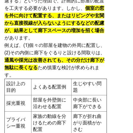
慮する」といった理由で、計画的に部屋の配置
を工夫する必要があります。しかし、
個室の窓
を外に向けて配置する、またはリビングや玄関
から直接視線が入らないようにするなどの配慮
が、結果として廊下スペースの増加を招く場合
があります。
例えば、(1)個々の部屋を建物の外周に配置し、
(2)その内側に廊下をぐるりと設ける間取りは、
通風や採光は改善されても、その分だけ廊下が
無駄に長くなる
ため慎重な検討が求められま
す。
設計上の
生じやすい問
よくある配置例
目的
題
部屋を外壁側に
中央部に長い
採光重視
沿わせる配置
廊下ができる
家族の動線を分
廊下が折れ曲
プライバ
けるための廊下
がり面積がか
シー重視
配置
さむ