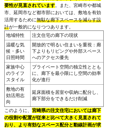
要性が見直されています
。また、宮崎市や都城
市、延岡市など都市部においては、敷地を有効
活用するために
無駄な廊下スペースを減らす設
計
が一般的になりつつあります。
地域特性
注文住宅の廊下の現状
温暖な気
開放的で明るい住まいを重視：廊
候・多い
下よりもリビングや外部スペース
日照時間
へのアクセス優先
家族中心
プライベート空間の独立性ととも
のライフ
に、廊下を最小限にし空間の効率
スタイル
化が進行
敷地の有
延床面積を居室や収納に配分し、
効活用志
廊下部分をできるだけ削減
向
このように、
宮崎県の注文住宅においては廊下
の役割や配置が従来と比べて大きく見直されて
おり、より有効なスペース配分と動線計画が求