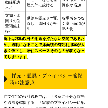
動線配慮
屋の外に設ける
長さが増加
不足
玄関・水
動線を優先せず配
各場所をつな
回りの位
置し、遠回りが発
ぐ廊下面積が
置関係未
生
肥大化
検討
廊下は移動以外の用途を持たない空間であるた
め、過剰になることで床面積の有効利用率が大
きく低下し、居住スペースそのものが狭くなっ
てしまいます
。
採光・通風・プライバシー確保
時の注意点
注文住宅の設計過程では、「各室に十分な採光
や通風を確保する」「家族のプライバシーに配