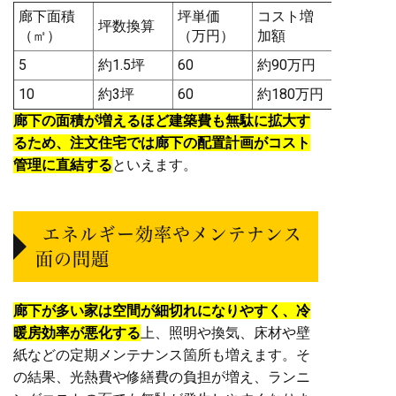
廊下面積
坪単価
コスト増
坪数換算
（㎡）
（万円）
加額
5
約1.5坪
60
約90万円
10
約3坪
60
約180万円
廊下の面積が増えるほど建築費も無駄に拡大す
るため、注文住宅では廊下の配置計画がコスト
管理に直結する
といえます。
エネルギー効率やメンテナンス
面の問題
廊下が多い家は空間が細切れになりやすく、冷
暖房効率が悪化する
上、照明や換気、床材や壁
紙などの定期メンテナンス箇所も増えます。そ
の結果、光熱費や修繕費の負担が増え、ランニ