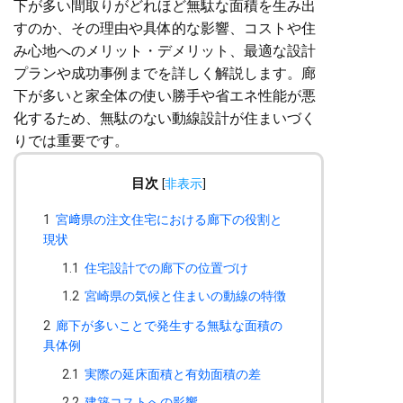
下が多い間取りがどれほど無駄な面積を生み出
すのか、その理由や具体的な影響、コストや住
み心地へのメリット・デメリット、最適な設計
プランや成功事例までを詳しく解説します。廊
下が多いと家全体の使い勝手や省エネ性能が悪
化するため、無駄のない動線設計が住まいづく
りでは重要です。
目次
[
非表示
]
1
宮﨑県の注文住宅における廊下の役割と
現状
1.1
住宅設計での廊下の位置づけ
1.2
宮崎県の気候と住まいの動線の特徴
2
廊下が多いことで発生する無駄な面積の
具体例
2.1
実際の延床面積と有効面積の差
2.2
建築コストへの影響