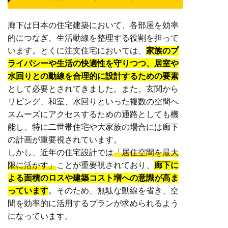
廊下は日本の住宅建築において、各部屋を効率
的につなぎ、生活動線を整理する役割を担って
います。とくに注文住宅においては、
家族のプ
ライバシーや生活の快適性を守りつつ、居室や
水回りとの動線を合理的に設計するための要素
として必要とされてきました。また、玄関から
リビング、和室、水回りといった複数の空間へ
スムーズにアクセスするための通路としても機
能し、特に二世帯住宅や大家族の場合には廊下
の計画が重要視されています。
しかし、近年の住宅設計では
「居住空間を最大
限に活かす」
ことが重要視されており、
廊下に
よる面積のロスや建築コスト増への意識が高ま
っています
。そのため、無駄な動線を省き、空
間を効率的に活用するプランが求められるよう
になっています。