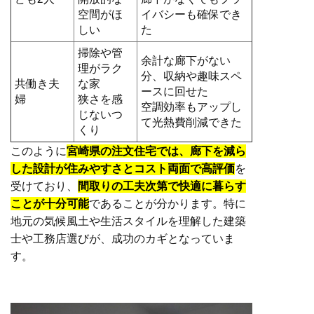
空間がほ
イバシーも確保でき
しい
た
掃除や管
余計な廊下がない
理がラク
分、収納や趣味スペ
共働き夫
な家
ースに回せた
婦
狭さを感
空調効率もアップし
じないつ
て光熱費削減できた
くり
このように
宮崎県の注文住宅では、廊下を減ら
した設計が住みやすさとコスト両面で高評価
を
受けており、
間取りの工夫次第で快適に暮らす
ことが十分可能
であることが分かります。特に
地元の気候風土や生活スタイルを理解した建築
士や工務店選びが、成功のカギとなっていま
す。