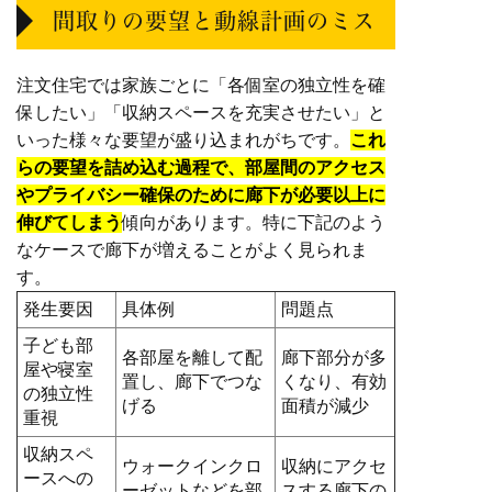
間取りの要望と動線計画のミス
注文住宅では家族ごとに「各個室の独立性を確
保したい」「収納スペースを充実させたい」と
いった様々な要望が盛り込まれがちです。
これ
らの要望を詰め込む過程で、部屋間のアクセス
やプライバシー確保のために廊下が必要以上に
伸びてしまう
傾向があります。特に下記のよう
なケースで廊下が増えることがよく見られま
す。
発生要因
具体例
問題点
子ども部
各部屋を離して配
廊下部分が多
屋や寝室
置し、廊下でつな
くなり、有効
の独立性
げる
面積が減少
重視
収納スペ
ウォークインクロ
収納にアクセ
ースへの
ーゼットなどを部
スする廊下の