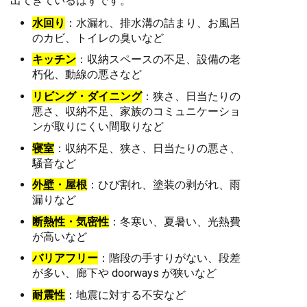
出てきているはずです。
水回り
：水漏れ、排水溝の詰まり、お風呂
のカビ、トイレの臭いなど
キッチン
：収納スペースの不足、設備の老
朽化、動線の悪さなど
リビング・ダイニング
：狭さ、日当たりの
悪さ、収納不足、家族のコミュニケーショ
ンが取りにくい間取りなど
寝室
：収納不足、狭さ、日当たりの悪さ、
騒音など
外壁・屋根
：ひび割れ、塗装の剥がれ、雨
漏りなど
断熱性・気密性
：冬寒い、夏暑い、光熱費
が高いなど
バリアフリー
：階段の手すりがない、段差
が多い、廊下や doorways が狭いなど
耐震性
：地震に対する不安など