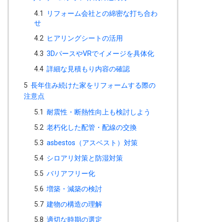
4.1
リフォーム会社との綿密な打ち合わ
せ
4.2
ヒアリングシートの活用
4.3
3DパースやVRでイメージを具体化
4.4
詳細な見積もり内容の確認
5
長年住み続けた家をリフォームする際の
注意点
5.1
耐震性・断熱性向上も検討しよう
5.2
老朽化した配管・配線の交換
5.3
asbestos（アスベスト）対策
5.4
シロアリ対策と防湿対策
5.5
バリアフリー化
5.6
増築・減築の検討
5.7
建物の構造の理解
5.8
適切な時期の選定