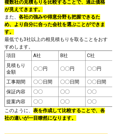
複数社の見積もりを比較することで、適正価格
が見えてきます。
また、
各社の強みや得意分野も把握できるた
め、より自分に合った会社を選ぶことができま
す。
最低でも3社以上の相見積もりを取ることをおす
すめします。
項目
A社
B社
C社
見積もり
〇〇円
〇〇円
〇〇円
金額
工事期間
〇〇日間
〇〇日間
〇〇日間
保証内容
〇〇
〇〇
〇〇
提案内容
〇〇
〇〇
〇〇
このように、
表を作成して比較することで、各
社の違いが一目瞭然になります。