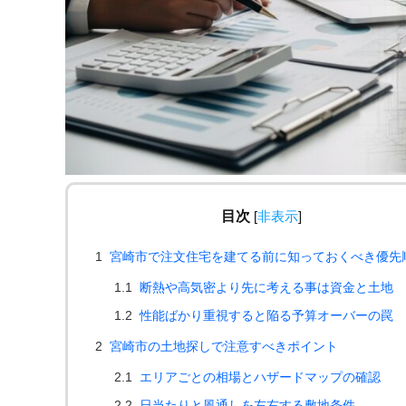
目次
[
非表示
]
1
宮崎市で注文住宅を建てる前に知っておくべき優先
1.1
断熱や高気密より先に考える事は資金と土地
1.2
性能ばかり重視すると陥る予算オーバーの罠
2
宮崎市の土地探しで注意すべきポイント
2.1
エリアごとの相場とハザードマップの確認
2.2
日当たりと風通しを左右する敷地条件