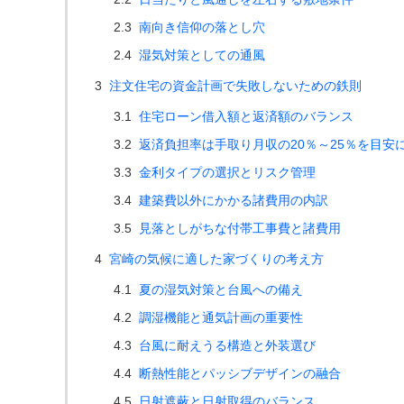
2.3
南向き信仰の落とし穴
2.4
湿気対策としての通風
3
注文住宅の資金計画で失敗しないための鉄則
3.1
住宅ローン借入額と返済額のバランス
3.2
返済負担率は手取り月収の20％～25％を目安
3.3
金利タイプの選択とリスク管理
3.4
建築費以外にかかる諸費用の内訳
3.5
見落としがちな付帯工事費と諸費用
4
宮崎の気候に適した家づくりの考え方
4.1
夏の湿気対策と台風への備え
4.2
調湿機能と通気計画の重要性
4.3
台風に耐えうる構造と外装選び
4.4
断熱性能とパッシブデザインの融合
4.5
日射遮蔽と日射取得のバランス