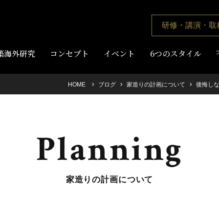
研修・講演・取
築海外研究
コンセプト
イベント
6つのスタイル
HOME
ブログ
家造りの計画について
後悔し
Planning
家造りの計画について