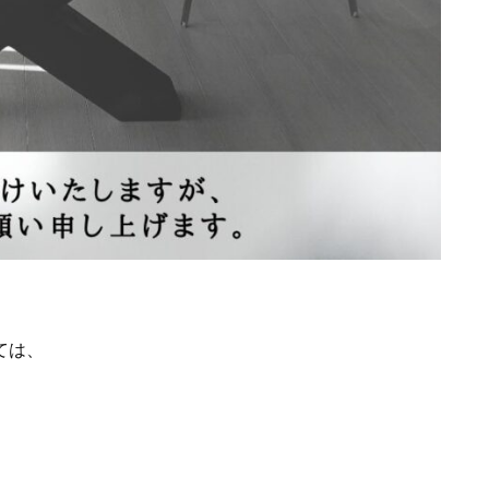
ては、
。