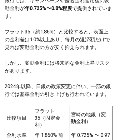
銀行では、キャンペーンや優遇金利適用後の変
動金利が
年0.725%〜0.8%程度
で提供されていま
す。
フラット35（約1.86%）と比較すると、表面上
の金利差は1.0%以上あり、毎月の返済額だけで
見れば変動金利の方が安く抑えられます。
しかし、変動金利には将来的な金利上昇リスク
があります。
2024年以降、日銀の政策変更に伴い、一部の銀
行では基準金利の引き上げも行われています。
フラット
宮崎の地銀（変
比較項目
35（固定金
動金利）
利）
金利水準
年 1.860% 前
年 0.725% 〜 0.97