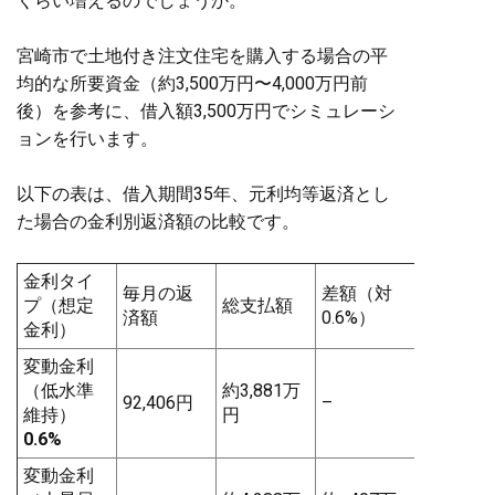
くらい増えるのでしょうか。
宮崎市で土地付き注文住宅を購入する場合の平
均的な所要資金（約3,500万円〜4,000万円前
後）を参考に、借入額3,500万円でシミュレーシ
ョンを行います。
以下の表は、借入期間35年、元利均等返済とし
た場合の金利別返済額の比較です。
金利タイ
毎月の返
差額（対
プ（想定
総支払額
済額
0.6%）
金利）
変動金利
（低水準
約3,881万
92,406円
–
維持）
円
0.6%
変動金利