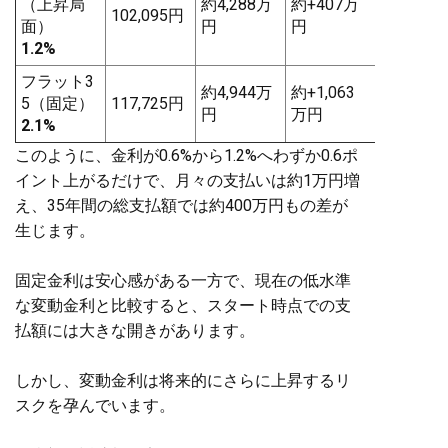
（上昇局
約4,288万
約+407万
102,095円
面）
円
円
1.2%
フラット3
約4,944万
約+1,063
5（固定）
117,725円
円
万円
2.1%
このように、金利が0.6%から1.2%へわずか0.6ポ
イント上がるだけで、月々の支払いは約1万円増
え、35年間の総支払額では約400万円もの差が
生じます。
固定金利は安心感がある一方で、現在の低水準
な変動金利と比較すると、スタート時点での支
払額には大きな開きがあります。
しかし、変動金利は将来的にさらに上昇するリ
スクを孕んでいます。