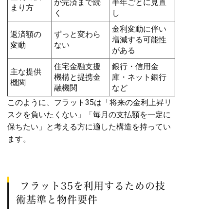
が完済まで続
半年ごとに見直
まり方
く
し
金利変動に伴い
返済額の
ずっと変わら
増減する可能性
変動
ない
がある
住宅金融支援
銀行・信用金
主な提供
機構と提携金
庫・ネット銀行
機関
融機関
など
このように、フラット35は「将来の金利上昇リ
スクを負いたくない」「毎月の支払額を一定に
保ちたい」と考える方に適した構造を持ってい
ます。
フラット35を利用するための技
術基準と物件要件