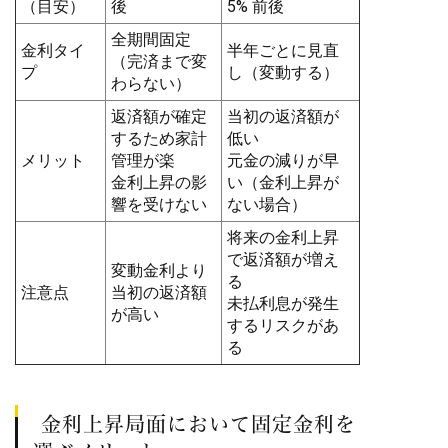
（目安）
後
5% 前後
全期間固定
金利タイ
半年ごとに見直
（完済まで変
プ
し（変動する）
わらない）
返済額が確定
当初の返済額が
するため家計
低い
メリット
管理が楽
元金の減りが早
金利上昇の影
い（金利上昇が
響を受けない
ない場合）
将来の金利上昇
で返済額が増え
変動金利より
る
注意点
当初の返済額
未払利息が発生
が高い
するリスクがあ
る
金利上昇局面において固定金利を