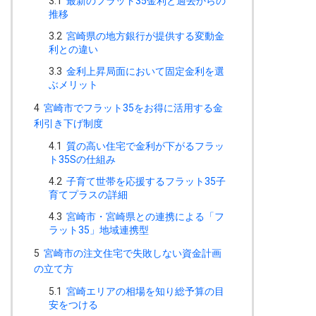
3.1
最新のフラット35金利と過去からの
推移
3.2
宮崎県の地方銀行が提供する変動金
利との違い
3.3
金利上昇局面において固定金利を選
ぶメリット
4
宮崎市でフラット35をお得に活用する金
利引き下げ制度
4.1
質の高い住宅で金利が下がるフラッ
ト35Sの仕組み
4.2
子育て世帯を応援するフラット35子
育てプラスの詳細
4.3
宮崎市・宮崎県との連携による「フ
ラット35」地域連携型
5
宮崎市の注文住宅で失敗しない資金計画
の立て方
5.1
宮崎エリアの相場を知り総予算の目
安をつける