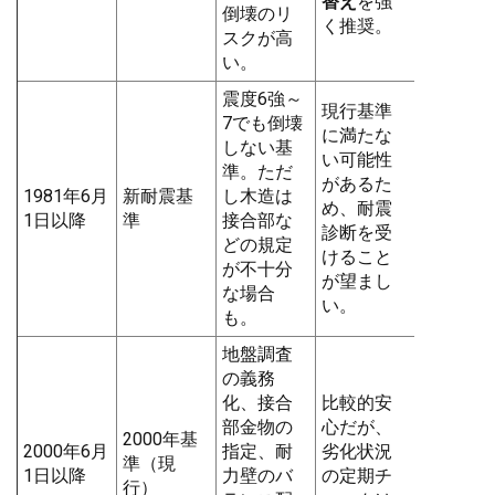
替え
を強
倒壊のリ
く推奨。
スクが高
い。
震度6強～
現行基準
7でも倒壊
に満たな
しない基
い可能性
準。ただ
があるた
1981年6月
新耐震基
し木造は
め、耐震
1日以降
準
接合部な
診断を受
どの規定
けること
が不十分
が望まし
な場合
い。
も。
地盤調査
の義務
化、接合
比較的安
部金物の
心だが、
2000年基
2000年6月
指定、耐
劣化状況
準（現
1日以降
力壁のバ
の定期チ
行）