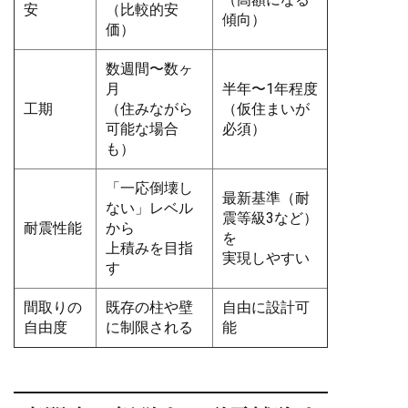
安
（比較的安
傾向）
価）
数週間〜数ヶ
月
半年〜1年程度
工期
（住みながら
（仮住まいが
可能な場合
必須）
も）
「一応倒壊し
最新基準（耐
ない」レベル
震等級3など）
耐震性能
から
を
上積みを目指
実現しやすい
す
間取りの
既存の柱や壁
自由に設計可
自由度
に制限される
能