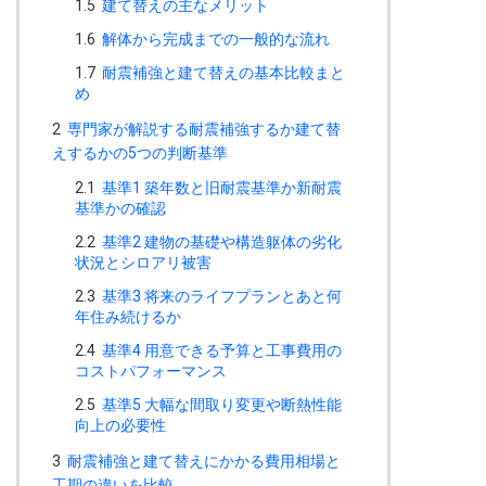
1.5
建て替えの主なメリット
1.6
解体から完成までの一般的な流れ
1.7
耐震補強と建て替えの基本比較まと
め
2
専門家が解説する耐震補強するか建て替
えするかの5つの判断基準
2.1
基準1 築年数と旧耐震基準か新耐震
基準かの確認
2.2
基準2 建物の基礎や構造躯体の劣化
状況とシロアリ被害
2.3
基準3 将来のライフプランとあと何
年住み続けるか
2.4
基準4 用意できる予算と工事費用の
コストパフォーマンス
2.5
基準5 大幅な間取り変更や断熱性能
向上の必要性
3
耐震補強と建て替えにかかる費用相場と
工期の違いを比較