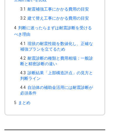
3.1
耐震補強工事にかかる費用の目安
3.2
建て替え工事にかかる費用の目安
4
判断に迷ったらまずは耐震診断を受ける
べき理由
4.1
現状の耐震性能を数値化し、正確な
補強プランを立てるため
4.2
耐震診断の種類と費用相場：一般診
断と精密診断の違い
4.3
診断結果「上部構造評点」の見方と
判断ライン
4.4
自治体の補助金活用には耐震診断が
必須条件
5
まとめ