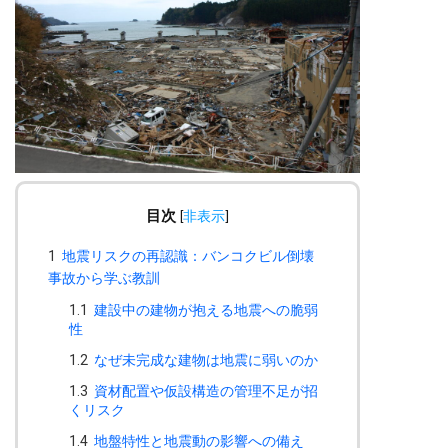
目次
[
非表示
]
1
地震リスクの再認識：バンコクビル倒壊
事故から学ぶ教訓
1.1
建設中の建物が抱える地震への脆弱
性
1.2
なぜ未完成な建物は地震に弱いのか
1.3
資材配置や仮設構造の管理不足が招
くリスク
1.4
地盤特性と地震動の影響への備え