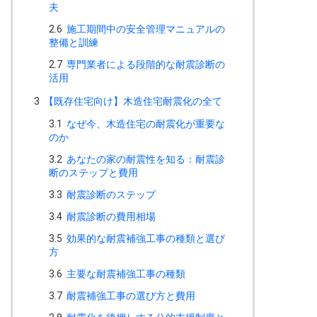
夫
2.6
施工期間中の安全管理マニュアルの
整備と訓練
2.7
専門業者による段階的な耐震診断の
活用
3
【既存住宅向け】木造住宅耐震化の全て
3.1
なぜ今、木造住宅の耐震化が重要な
のか
3.2
あなたの家の耐震性を知る：耐震診
断のステップと費用
3.3
耐震診断のステップ
3.4
耐震診断の費用相場
3.5
効果的な耐震補強工事の種類と選び
方
3.6
主要な耐震補強工事の種類
3.7
耐震補強工事の選び方と費用