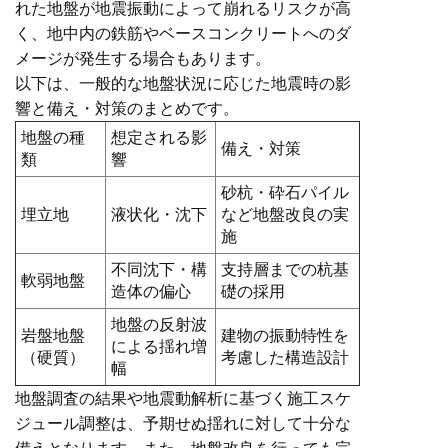
れた地盤が地震振動によって崩れるリスクが高
く、地中内の鉄筋やベースコンクリートへのダ
メージが発生する場合もあります。
以下は、一般的な地盤状況に応じた地震時の影
響と備え・対策のまとめです。
地盤の種
想定される影
備え・対策
類
響
砂杭・砕石パイル
埋立地
液状化・沈下
など地盤改良の実
施
不同沈下・構
支持層までの杭基
軟弱地盤
造体の偏心
礎の採用
地盤の反射波
岩盤地盤
建物の振動特性を
による揺れ増
（硬質）
考慮した構造設計
幅
地盤調査の結果や地震動解析に基づく施工スケ
ジュール調整は、予期せぬ揺れに対して十分な