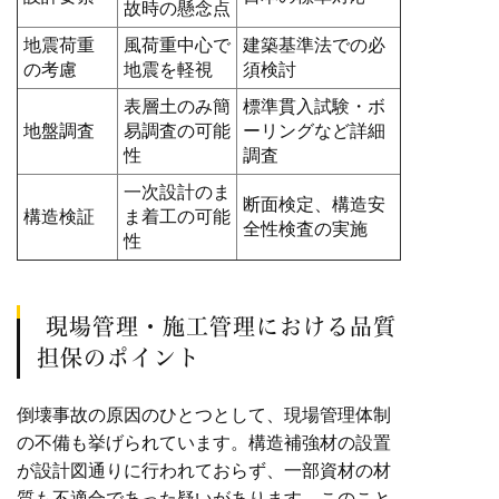
故時の懸念点
地震荷重
風荷重中心で
建築基準法での必
の考慮
地震を軽視
須検討
表層土のみ簡
標準貫入試験・ボ
地盤調査
易調査の可能
ーリングなど詳細
性
調査
一次設計のま
断面検定、構造安
構造検証
ま着工の可能
全性検査の実施
性
現場管理・施工管理における品質
担保のポイント
倒壊事故の原因のひとつとして、現場管理体制
の不備も挙げられています。構造補強材の設置
が設計図通りに行われておらず、一部資材の材
質も不適合であった疑いがあります。このこと