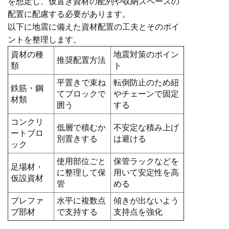
を想定し、仮置き資材の配列や収納スペースの
配置に配慮する必要があります。
以下に地震に備えた資材配置の工夫とそのポイ
ントを整理します。
資材の種
地震対策のポイン
推奨配置方法
類
ト
平置きで束ね
転倒防止のため紐
鉄筋・鋼
てブロックで
やチェーンで固定
材類
囲う
する
コンクリ
低層で積むか
不安定な積み上げ
ートブロ
別置きする
は避ける
ック
使用部位ごと
保管ラックなどを
足場材・
に整理して保
用いて安定性を高
仮設資材
管
める
プレファ
水平に複数点
傾きが出ないよう
ブ部材
で支持する
支持点を強化