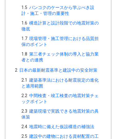
1.5
バンコクのケースから学ぶべき設
計・施工・管理の重要性
1.6
構造計算と設計段階での地震対策の
徹底
1.7
現場管理・施工管理における品質担
保のポイント
1.8
第三者チェック体制の導入と協力業
者との連携
2
日本の最新耐震基準と建設中の安全対策
2.1
建築基準法における耐震規定の進化
と適用範囲
2.2
中間検査・竣工検査の地震対策チェ
ックポイント
2.3
建築現場で実践できる地震対策の具
体策
2.4
地震時に備えた仮設構造の補強法
2.5
建設中の建物における資材配置の工