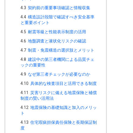
4.3
契約前の重要事項確認と情報収集
4.4
構造設計段階で確認すべき安全基準
と重要ポイント
4.5
耐震等級と性能表示制度の活用
4.6
地盤調査と液状化リスクの確認
4.7
制震・免震構造の選択肢とメリット
4.8
建設中の第三者機関による品質チェ
ックの重要性
4.9
なぜ第三者チェックが必要なのか
4.10
具体的な検査項目と活用できる制度
4.11
災害リスクに備える地震保険と補償
制度の賢い活用法
4.12
地震保険の基礎知識と加入のメリッ
ト
4.13
住宅瑕疵担保責任保険と長期保証制
度