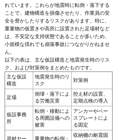
れています。これらが地震時に転倒・落下する
ことで、建物構造を損傷させたり、作業員の安
全を脅かしたりするリスクがあります。特に、
重量物の仮置きや高所に設置された足場材など
は、不安定な支持状態であることが多いため、
小規模な揺れでも崩落事故につながりかねませ
ん。
以下の表は、主な仮設構造と地震発生時のリス
ク、および対策例をまとめたものです。
主な仮設
地震発生時のリ
対策例
構造
スク
倒壊・落下によ
控え材の設置、
足場
る労働災害
定期点検の導入
転倒・移動によ
アンカーやベー
仮設事務
る周囲設備への
スプレートによ
所
被害
る固定
収納棚の耐震固
資材ヤー
重量物の転倒・