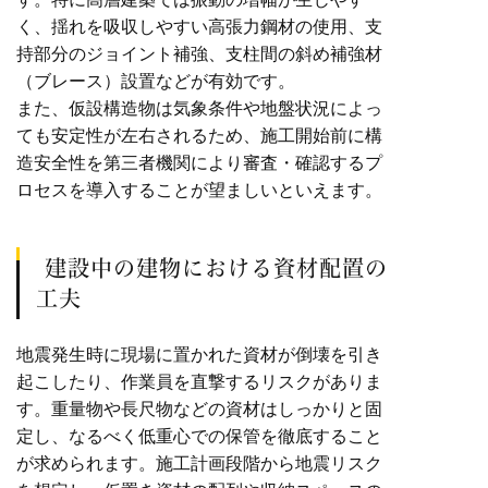
く、揺れを吸収しやすい高張力鋼材の使用、支
持部分のジョイント補強、支柱間の斜め補強材
（ブレース）設置などが有効です。
また、仮設構造物は気象条件や地盤状況によっ
ても安定性が左右されるため、施工開始前に構
造安全性を第三者機関により審査・確認するプ
ロセスを導入することが望ましいといえます。
建設中の建物における資材配置の
工夫
地震発生時に現場に置かれた資材が倒壊を引き
起こしたり、作業員を直撃するリスクがありま
す。重量物や長尺物などの資材はしっかりと固
定し、なるべく低重心での保管を徹底すること
が求められます。施工計画段階から地震リスク