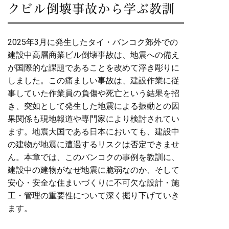
クビル倒壊事故から学ぶ教訓
2025年3月に発生したタイ・バンコク郊外での
建設中高層商業ビル倒壊事故は、地震への備え
が国際的な課題であることを改めて浮き彫りに
しました。この痛ましい事故は、建設作業に従
事していた作業員の負傷や死亡という結果を招
き、突如として発生した地震による振動との因
果関係も現地報道や専門家により検討されてい
ます。地震大国である日本においても、建設中
の建物が地震に遭遇するリスクは否定できませ
ん。本章では、このバンコクの事例を教訓に、
建設中の建物がなぜ地震に脆弱なのか、そして
安心・安全な住まいづくりに不可欠な設計・施
工・管理の重要性について深く掘り下げていき
ます。