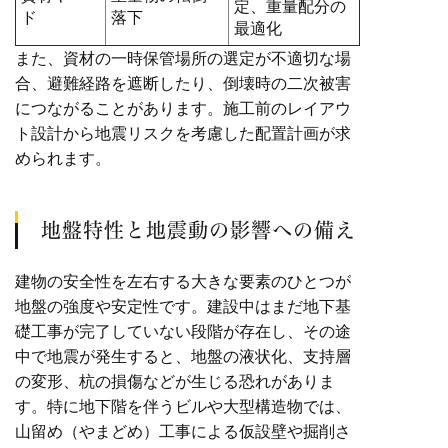
定、重量配分の
ド
落下
最適化
また、資材の一時保管場所の選定が不適切な場
合、避難経路を遮断したり、倒壊時の二次被害
につながることがあります。施工前のレイアウ
ト設計から地震リスクを考慮した配置計画が求
められます。
地盤特性と地震動の影響への備え
建物の安全性を左右する大きな要素のひとつが
地盤の強度や安定性です。建設中はまだ地下基
礎工事が完了していない段階が存在し、その途
中で地震が発生すると、地盤の液状化、支持層
の変形、杭の損傷などが生じる恐れがありま
す。特に地下階を伴うビルや大型構造物では、
山留め（やまどめ）工事による仮設壁や掘削さ