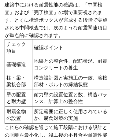
建築中における耐震性能の確認は、「中間検
査」および「完了検査」の場で重要視されま
す。とくに構造ボックスが完成する段階で実施
される中間検査では、次のような耐震関連項目
が重点的に確認されます。
チェック
確認ポイント
項目
地盤との整合性、配筋状況、耐震
基礎構造
コンクリートの養生
柱・梁・
構造設計図と実施工の一致、溶接
梁接合部
部材・ボルトの締結状態
壁の配置
耐力壁の設置位置と数、構造バラ
と耐力壁
ンス、計算上の整合性
耐震金物
所定範囲に正しく使用されている
の設置
か、腐食対策の実施
これらの確認を通じて施工段階における設計と
の乖離を最小化し、竣工後の不具合や耐震性能