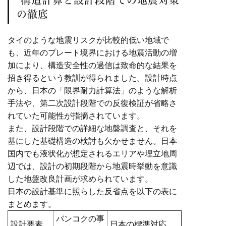
の徹底
タイのような地震リスクが比較的低い地域で
も、近年のプレート境界における地震活動の増
加により、構造安全性の過信は致命的な結果を
招き得るという教訓が得られました。設計時点
から、日本の「限界耐力計算法」のような解析
手法や、第二次設計段階での反復検証が省略さ
れていた可能性が指摘されています。
また、設計段階での詳細な地盤調査と、それを
基にした基礎構造の検討も欠かせません。日本
国内でも液状化が想定されるエリアや埋立地周
辺では、設計の初期段階から地震時挙動を意識
した地盤改良計画が求められています。
日本の設計基準に照らした反省点を以下の表に
まとめます。
バンコクの事
設計要素
日本の標準対応