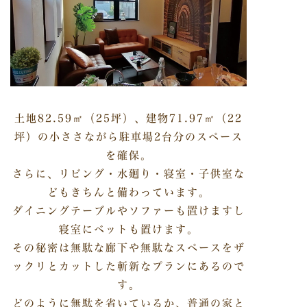
土地82.59㎡（25坪）、建物71.97㎡（22
坪）の小ささながら駐車場2台分のスペース
を確保。
さらに、リビング・水廻り・寝室・子供室な
どもきちんと備わっています。
ダイニングテーブルやソファーも置けますし
寝室にベットも置けます。
その秘密は無駄な廊下や無駄なスペースをザ
ックリとカットした斬新なプランにあるので
す。
どのように無駄を省いているか、普通の家と