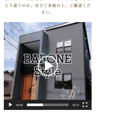
どう違うのか、ぜひご来場の上、ご確認くだ
さい。
動
画
プ
レ
ー
ヤ
ー
00:00
00:17