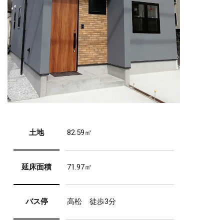
土地
82.59㎡
延床面積
71.97㎡
バス停
高松
徒歩3分